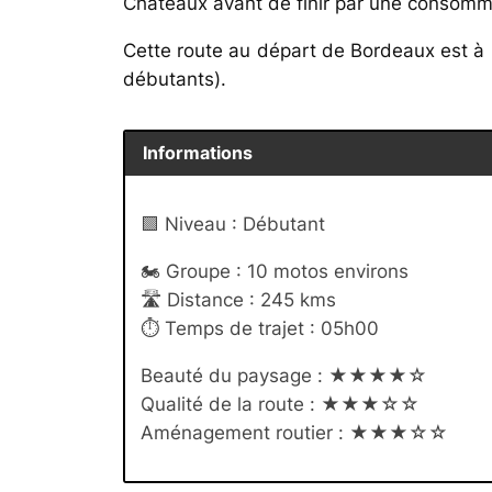
Châteaux avant de finir par une consomm
Cette route au départ de Bordeaux est à p
débutants).
Informations
🟩 Niveau : Débutant
🏍️ Groupe : 10 motos environs
🛣️ Distance : 245 kms
⏱️ Temps de trajet : 05h00
Beauté du paysage : ★★★★☆
Qualité de la route : ★★★☆☆
Aménagement routier : ★★★☆☆