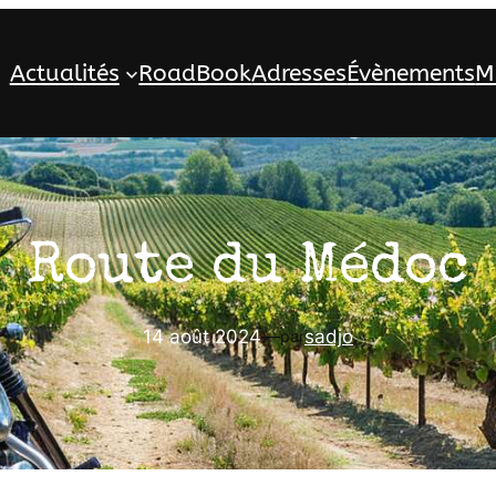
Actualités
RoadBook
Adresses
Évènements
M
Route du Médoc
14 août 2024
—
sadjo
par