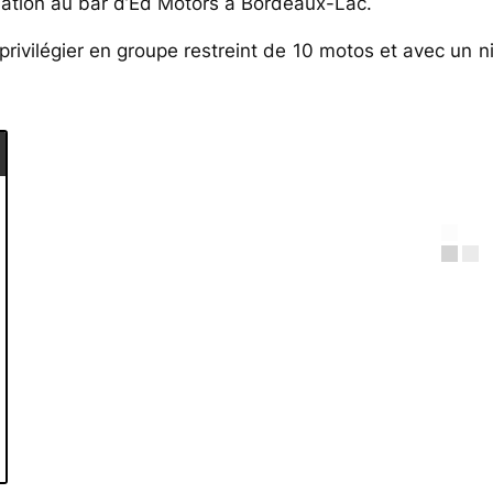
ation au bar d’Ed Motors à Bordeaux-Lac.
rivilégier en groupe restreint de 10 motos et avec un ni