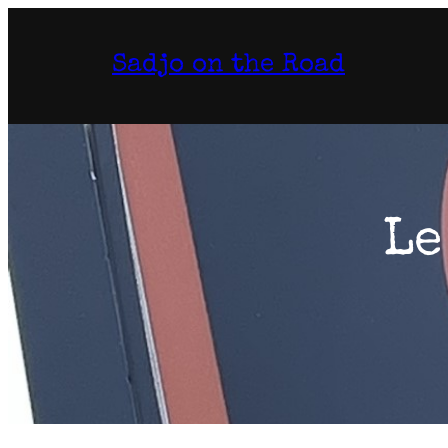
Aller
au
Sadjo on the Road
contenu
Le