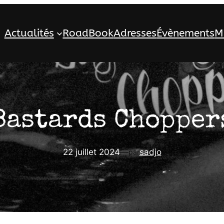
Actualités
RoadBook
Adresses
Évènements
M
Bastards Chopper
22 juillet 2024
—
sadjo
par