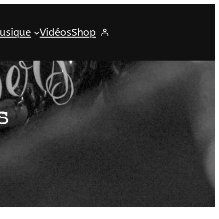
usique
Vidéos
Shop
s