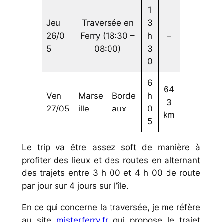
1
Jeu
Traversée en
3
26/0
Ferry (18:30 –
h
–
5
08:00)
3
0
6
64
Ven
Marse
Borde
h
3
27/05
ille
aux
0
km
5
Le trip va être assez soft de manière à
profiter des lieux et des routes en alternant
des trajets entre 3 h 00 et 4 h 00 de route
par jour sur 4 jours sur l’île.
En ce qui concerne la traversée, je me réfère
au site
misterferry.fr
qui propose le trajet