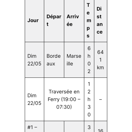
T
Di
e
Dépar
Arriv
st
Jour
m
t
ée
an
p
ce
s
6
64
Dim
Borde
Marse
h
1
22/05
aux
ille
0
km
2
1
Traversée en
2
Dim
Ferry (19:00 –
h
–
22/05
07:30)
3
0
#1 –
3
16